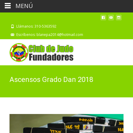
MENÚ
Llámanos: 310-5363592
Escríbenos: blanepa2014@hotmail.com
Ascensos Grado Dan 2018