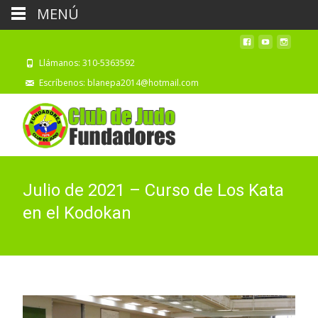
MENÚ
Llámanos: 310-5363592
Escríbenos: blanepa2014@hotmail.com
Julio de 2021 – Curso de Los Kata
en el Kodokan