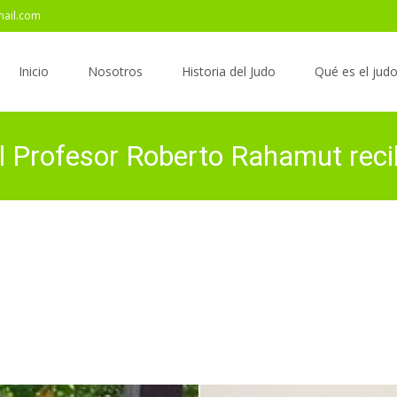
mail.com
Saltar
al
Inicio
Nosotros
Historia del Judo
Qué es el jud
contenido
l Profesor Roberto Rahamut recib
anizaciones que rigen el Judo Pa