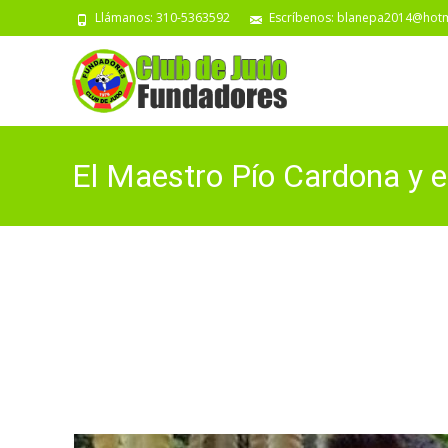
Llámanos: 310-5363592
Escríbenos: blanepa2014@hot
El Maestro Pío Cardona y e
grado IJF y de la CPJ, org
Mundial y Olímpico