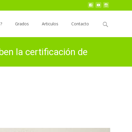
Buscar
o?
Grados
Articulos
Contacto
por:
en la certificación de
namericano y el Judo